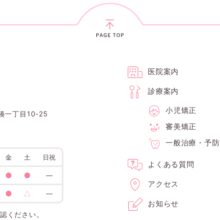
医院案内
診療案内
小児矯正
湊一丁目10-25
審美矯正
一般治療・予防
金
土
日祝
よくある質問
●
●
―
アクセス
●
△
―
お知らせ
確認ください。